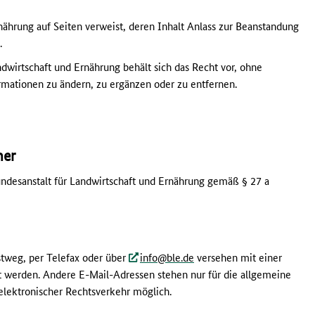
rnährung auf Seiten verweist, deren Inhalt Anlass zur Beanstandung
.
dwirtschaft und Ernährung behält sich das Recht vor, ohne
rmationen zu ändern, zu ergänzen oder zu entfernen.
mer
desanstalt für Landwirtschaft und Ernährung gemäß § 27 a
(at)
(dot)
tweg, per Telefax oder über
info
ble
de
versehen mit einer
lt werden. Andere E-Mail-Adressen stehen nur für die allgemeine
elektronischer Rechtsverkehr möglich.