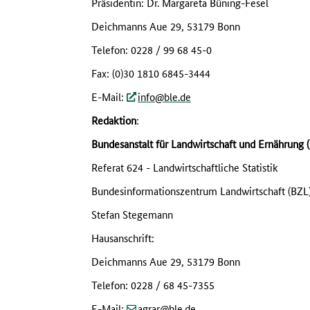
Präsidentin: Dr. Margareta Büning-Fesel
Deichmanns Aue 29, 53179 Bonn
Telefon: 0228 / 99 68 45-0
Fax: (0)30 1810 6845-3444
(at)
(dot)
E-Mail:
info
ble
de
Redaktion
:
Bundesanstalt für Landwirtschaft und Ernährung 
Referat 624 - Landwirtschaftliche Statistik
Bundesinformationszentrum Landwirtschaft (BZL
Stefan Stegemann
Hausanschrift:
Deichmanns Aue 29, 53179 Bonn
Telefon: 0228 / 68 45-7355
(at)
(dot)
E-Mail:
agrar
ble
de